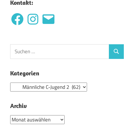
Beiträge
Kontakt:
Facebook
Instagram
E-
Mail
Suchen
Suchen
nach:
Kategorien
Kategorien
Archiv
Archiv