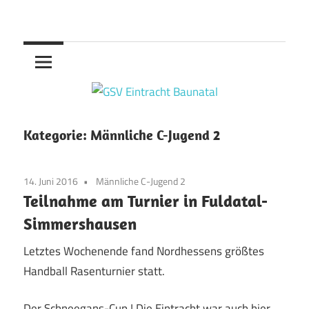
Zum
Handball
Inhalt
GSV
springen
Eintracht
Baunatal
Kategorie:
Männliche C-Jugend 2
14. Juni 2016
Männliche C-Jugend 2
Teilnahme am Turnier in Fuldatal-
Simmershausen
Letztes Wochenende fand Nordhessens größtes
Handball Rasenturnier statt.
Der Schneegans-Cup ! Die Eintracht war auch hier