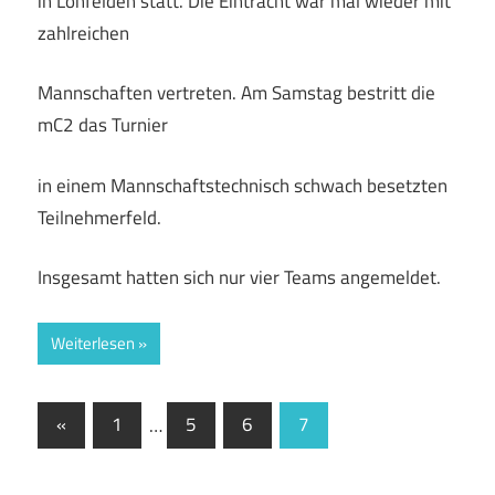
in Lohfelden statt. Die Eintracht war mal wieder mit
zahlreichen
Mannschaften vertreten. Am Samstag bestritt die
mC2 das Turnier
in einem Mannschaftstechnisch schwach besetzten
Teilnehmerfeld.
Insgesamt hatten sich nur vier Teams angemeldet.
Weiterlesen
Seitennummerierung
Vorherige
«
1
…
5
6
7
Beiträge
der