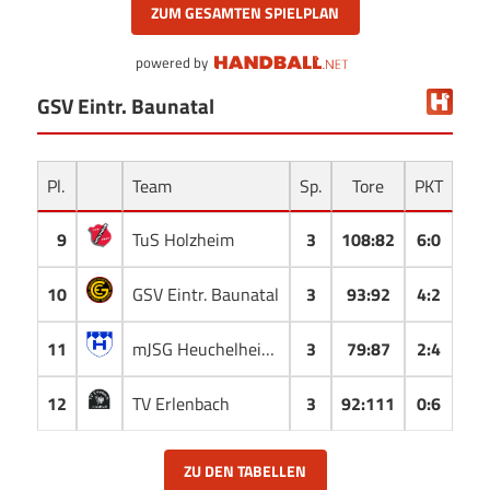
ZUM GESAMTEN SPIELPLAN
powered by
GSV Eintr. Baunatal
Pl.
Team
Sp.
Tore
PKT
9
TuS Holzheim
3
108
:
82
6:0
10
GSV Eintr. Baunatal
3
93
:
92
4:2
11
mJSG Heuchelheim/Bieber
3
79
:
87
2:4
12
TV Erlenbach
3
92
:
111
0:6
ZU DEN TABELLEN