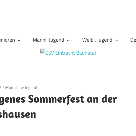
enioren
Männl. Jugend
Weibl. Jugend
De
2
/
Männliche Jugend
ngenes Sommerfest an der
shausen