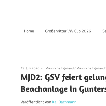
Zum
Inhalt
Handball
springen
GSV
Home
Großenritter VW Cup 2026
S
Eintracht
Baunatal
19. Juni 2026
Männliche E-Jugend
/
Männliche E-Jugend 
MJD2: GSV feiert gelu
Beachanlage in Gunter
Veröffentlicht von
Kai Bachmann