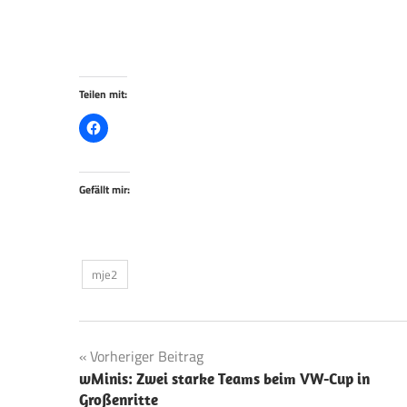
Teilen mit:
Gefällt mir:
mje2
Beitragsnavigation
Vorheriger Beitrag
wMinis: Zwei starke Teams beim VW-Cup in
Großenritte